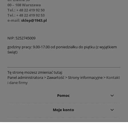
00 – 108 Warszawa
Tel.: + 48 22 419 92 50
Tel.: + 48 22 419 92 53
e-mail:
sklep@1943.pl
NIP: 5252745009
godziny pracy: 9.00-17.00 od poniedziałku do piątku (z wyjątkiem
świąt)
Tę stronę możesz zmieniać tutaj:
Panel administratora > Zawartość > Strony informacyjne >
Kontakt
i dane firmy
Pomoc
Moje konto
Płatności i dostawa