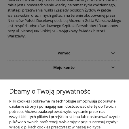
misją jest upowszechnianie wiedzy na temat życia codziennego,
strategii przetrwania, walki i Zagłady polskich Żydów w getcie
warszawskim oraz innych gettach na terenie okupowanej przez
Niemców Polski. Docelową siedzibą Muzeum Getta Warszawskiego
jest zespół budynków dawnego Szpitala Bersohnów i Baumanów
przy ul. Siennej 60/Śliskiej 51 – wyjątkowy świadek historii
Warszawy.
Pomoc
Moje konto
Płatności i dostawa
Dbamy o Twoją prywatność
Informacje
Pliki cookies i pokrewne im technologie umożliwiają poprawne
działanie strony i pomagają nam dostosować ofertę do Twoich
O nas
potrzeb. Możesz zaakceptować wykorzystanie przez nas
wszystkich tych plików i przejść do sklepu lub dostosować użycie
plików do swoich preferencji, wybierając opcję "Dostosuj zgody".
Więcej o plikach cookies przeczytasz w naszej Polityce