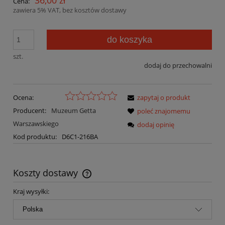
36,00 zł
Cena:
zawiera 5% VAT, bez kosztów dostawy
do koszyka
szt.
dodaj do przechowalni
Ocena:
zapytaj o produkt
Producent:
Muzeum Getta
poleć znajomemu
Warszawskiego
dodaj opinię
Kod produktu:
D6C1-216BA
Koszty dostawy
Cena nie zawiera ewentualnych kosztów płatności
Kraj wysyłki: