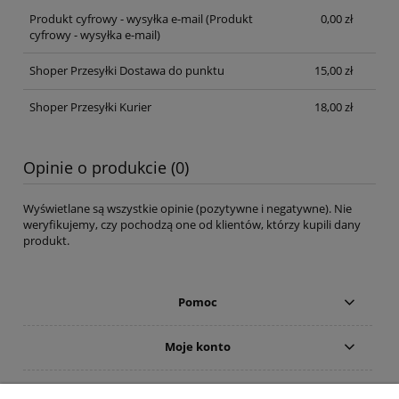
Produkt cyfrowy - wysyłka e-mail
(Produkt
0,00 zł
cyfrowy - wysyłka e-mail)
Shoper Przesyłki Dostawa do punktu
15,00 zł
Shoper Przesyłki Kurier
18,00 zł
Opinie o produkcie (0)
Wyświetlane są wszystkie opinie (pozytywne i negatywne). Nie
weryfikujemy, czy pochodzą one od klientów, którzy kupili dany
produkt.
Pomoc
Moje konto
Płatności i dostawa