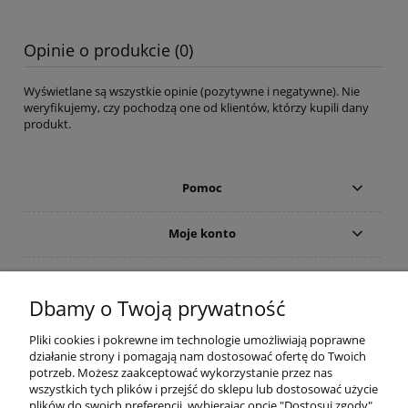
Opinie o produkcie (0)
Wyświetlane są wszystkie opinie (pozytywne i negatywne). Nie
weryfikujemy, czy pochodzą one od klientów, którzy kupili dany
produkt.
Pomoc
Moje konto
Płatności i dostawa
Dbamy o Twoją prywatność
Informacje
Pliki cookies i pokrewne im technologie umożliwiają poprawne
działanie strony i pomagają nam dostosować ofertę do Twoich
O nas
potrzeb. Możesz zaakceptować wykorzystanie przez nas
wszystkich tych plików i przejść do sklepu lub dostosować użycie
plików do swoich preferencji, wybierając opcję "Dostosuj zgody".