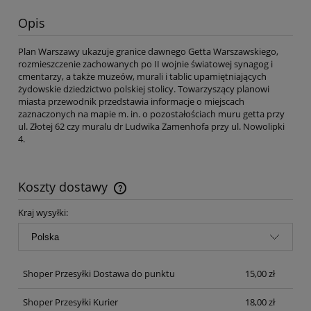
Opis
Plan Warszawy ukazuje granice dawnego Getta Warszawskiego,
rozmieszczenie zachowanych po II wojnie światowej synagog i
cmentarzy, a także muzeów, murali i tablic upamiętniających
żydowskie dziedzictwo polskiej stolicy. Towarzyszący planowi
miasta przewodnik przedstawia informacje o miejscach
zaznaczonych na mapie m. in. o pozostałościach muru getta przy
ul. Złotej 62 czy muralu dr Ludwika Zamenhofa przy ul. Nowolipki
4.
Koszty dostawy
Cena nie zawiera ewentualnych kosztów płatności
Kraj wysyłki:
Shoper Przesyłki Dostawa do punktu
15,00 zł
Shoper Przesyłki Kurier
18,00 zł