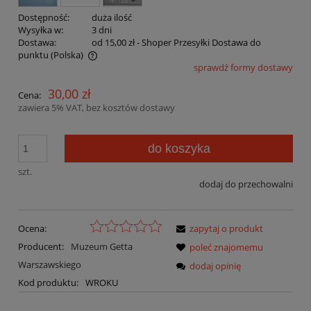
Dostępność:
duża ilość
Wysyłka w:
3 dni
Dostawa:
od 15,00 zł
- Shoper Przesyłki Dostawa do
punktu
(Polska)
sprawdź formy dostawy
Cena nie zawiera ewentualnych kosztów płatności
30,00 zł
Cena:
zawiera 5% VAT, bez kosztów dostawy
do koszyka
szt.
dodaj do przechowalni
Ocena:
zapytaj o produkt
Producent:
Muzeum Getta
poleć znajomemu
Warszawskiego
dodaj opinię
Kod produktu:
WROKU