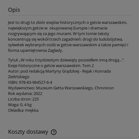
Opis
Jest to drugi to zbiór esejów historycznych o getcie warszawskim,
największym getcie w okupowanej Europie i dramacie
rozgrywającym się za jego murami. W tym tomie teksty
koncentrują się wokół trzech zagadnień: drogi do ludobójstwa,
sylwetek wybranych osób w getcie warszawskim a także pamięci i
forma upamiętnienia Zagłady.
Tytuł: „W roku trzydziestym dziewiąty poszedłem inną drogą…”.
Eseje historyczne o getcie warszawskim. Tom 2
Autor: pod redakcją Martyny Grądzkiej - Rejak i Konrada
Zielińskiego
ISBN: 978-83-964527-6-4
Wydawnictwo: Muzeum Getta Warszawskiego, Chronicon
Rok wydania: 2022
Liczba stron: 225
Waga: 0, 4 kg
Okładka: miękka
Koszty dostawy
Cena nie zawiera ewentualnych kosztów płatności