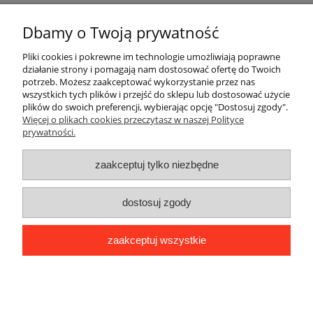
Płatności i dostawa
Dbamy o Twoją prywatność
Informacje
Pliki cookies i pokrewne im technologie umożliwiają poprawne
działanie strony i pomagają nam dostosować ofertę do Twoich
O nas
potrzeb. Możesz zaakceptować wykorzystanie przez nas
wszystkich tych plików i przejść do sklepu lub dostosować użycie
plików do swoich preferencji, wybierając opcję "Dostosuj zgody".
Więcej o plikach cookies przeczytasz w naszej Polityce
prywatności.
zaakceptuj tylko niezbędne
dostosuj zgody
zaakceptuj wszystkie
pokaż pełną wersję strony
Sklep internetowy Shoper.pl