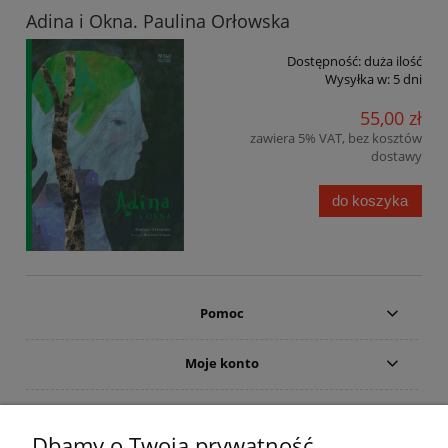
Adina i Okna. Paulina Orłowska
Dostępność:
duża ilość
Wysyłka w:
5 dni
55,00 zł
zawiera 5% VAT, bez kosztów
dostawy
do koszyka
Pomoc
Moje konto
Płatności i dostawa
Dbamy o Twoją prywatność